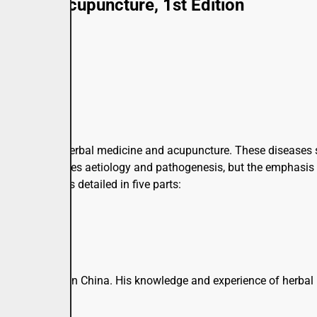
ine and Acupuncture, 1st Edition
with Chinese herbal medicine and acupuncture. These diseases s
e text discusses aetiology and pathogenesis, but the emphasis i
ach disease is detailed in five parts:
ctors of TCM in China. His knowledge and experience of herbal me