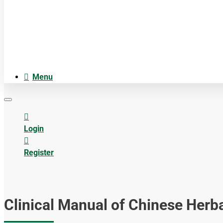
Cosmetica
Anatomiemodellen
Acupuncture accesoires
Menu
Login
Register
Clinical Manual of Chinese Her