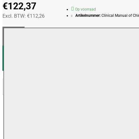
€122,37
Op voorraad
Excl. BTW: €112,26
Artikelnummer:
Clinical Manual of Ch
IN WINKELWAGEN
VERLANGLIJSTJE
VERGELIJKEN
OMSCHRIJVING
REVIEWS