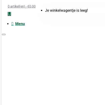
0 artikel(en) - €0,00
Je winkelwagentje is leeg!
Menu
Moxa
Acupunctuur naalden
Boeken
Cupping
TDP Lamp
Guasha produkten