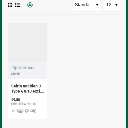
BEST VERKOCHT
Op voorraad
seirin
Seirin naalden J-
Type € 8,10 excl.
btw
€9,80
Excl. BTW:€8,10