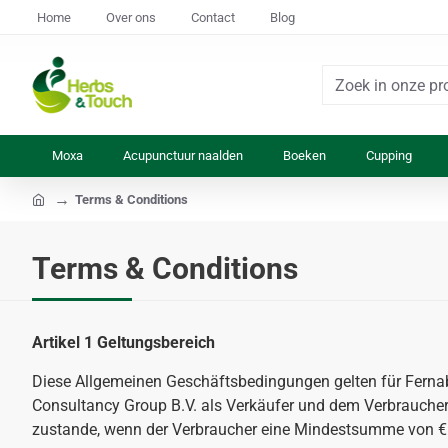
Home
Over ons
Contact
Blog
Zoek
in
onze
Moxa
Acupunctuur naalden
Boeken
Cupping
producten...
Terms & Conditions
home
Terms & Conditions
Artikel 1 Geltungsbereich
Diese Allgemeinen Geschäftsbedingungen gelten für Fernabs
Consultancy Group B.V. als Verkäufer und dem Verbraucher
zustande, wenn der Verbraucher eine Mindestsumme von € 2