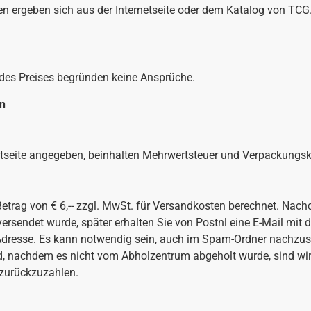
 ergeben sich aus der Internetseite oder dem Katalog von TCG
des Preises begründen keine Ansprüche.
en
rnetseite angegeben, beinhalten Mehrwertsteuer und Verpackungs
 Betrag von € 6,-- zzgl. MwSt. für Versandkosten berechnet. Nac
versendet wurde, später erhalten Sie von Postnl eine E-Mail mit d
esse. Es kann notwendig sein, auch im Spam-Ordner nachzuseh
rd, nachdem es nicht vom Abholzentrum abgeholt wurde, sind w
 zurückzuzahlen.