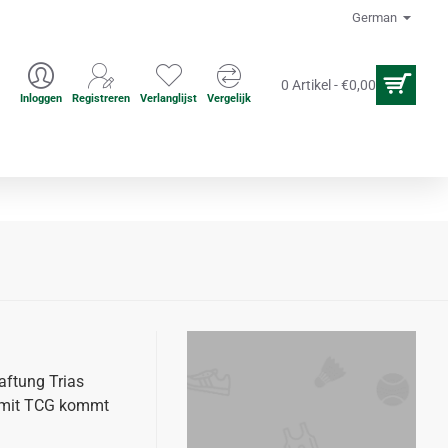
German
0 Artikel - €0,00
Inloggen
Registreren
Verlanglijst
Vergelijk
en
Acupuncture accesoires
aftung Trias
g mit TCG kommt