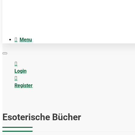
Anatomiemodellen
Acupuncture accesoires
Menu
Login
Register
Esoterische Bücher