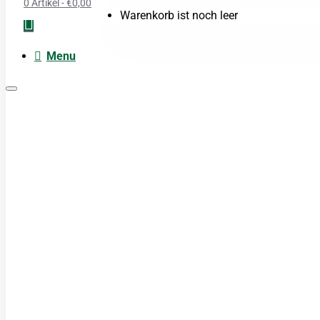
0 Artikel - €0,00
Warenkorb ist noch leer
Menu
Moxa
Acupunctuur naalden
Boeken
Cupping
TDP Lamp
Guasha produkten
Cosmetica