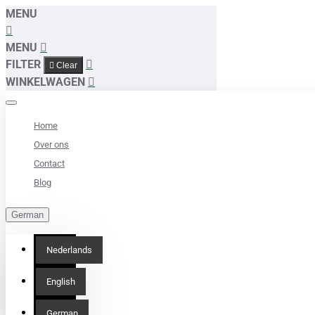
MENU
MENU
FILTER
Clear
WINKELWAGEN
Home
Over ons
Contact
Blog
German
Nederlands
English
German