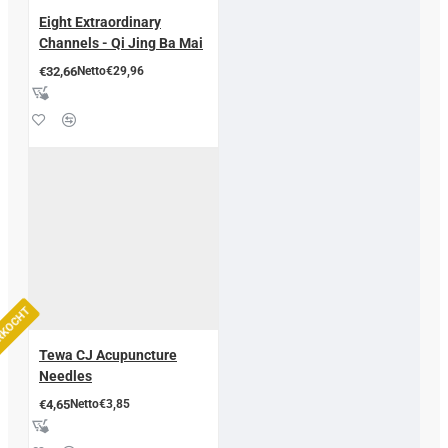
Eight Extraordinary
Channels - Qi Jing Ba Mai
€32,66
Netto€29,96
ERKOCHT
Tewa CJ Acupuncture
Needles
€4,65
Netto€3,85