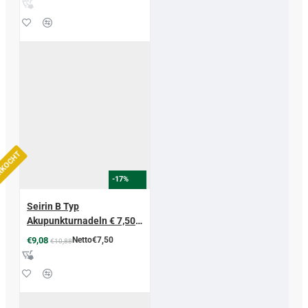
ERKOCHT
-17%
Seirin B Typ
Akupunkturnadeln € 7,50
zzgl MwSt
€9,08
Netto€7,50
€10,88