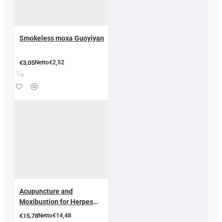
Smokeless moxa Guoyiyan
€3,05
Netto€2,52
Acupuncture and
Moxibustion for Herpes
Zoster
€15,78
Netto€14,48