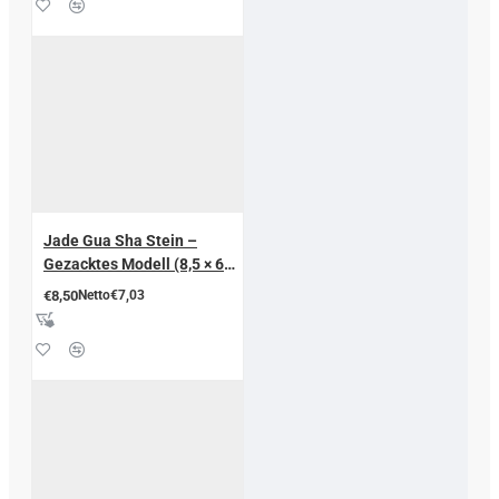
Jade Gua Sha Stein –
Gezacktes Modell (8,5 × 6
cm)
€8,50
Netto€7,03