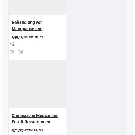
Behandlung von
Menopause und
klimakterischen
€40,10
Netto€36,79
Beschwerden, Barbara
Kirschbaum
Chinesische Medizin bei
Fertilitätsstörungen
€71,93
Netto€65,99