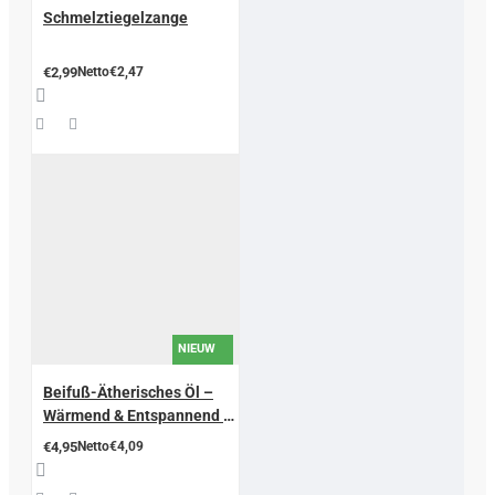
Schmelztiegelzange
€2,99
Netto€2,47
NIEUW
Beifuß-Ätherisches Öl –
Wärmend & Entspannend –
10 ml
€4,95
Netto€4,09