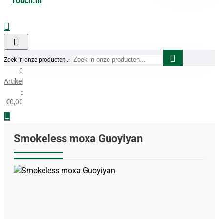
Zoek in onze producten...
0
Artikel
-
€0,00
Smokeless moxa Guoyiyan