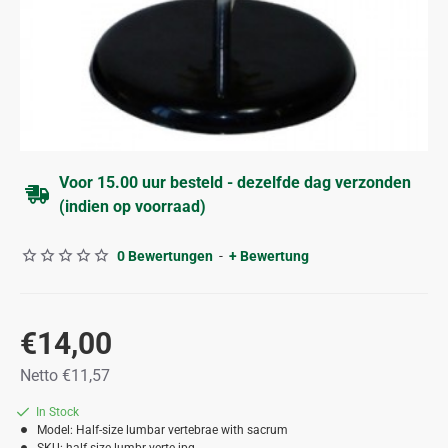
Voor 15.00 uur besteld - dezelfde dag verzonden
(indien op voorraad)
0 Bewertungen
-
+ Bewertung
€14,00
Netto €11,57
In Stock
Model:
Half-size lumbar vertebrae with sacrum
SKU:
half size lumbr verte.jpg