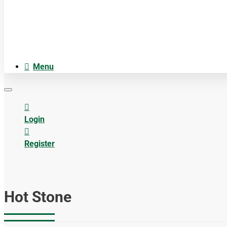
Anatomiemodellen
Acupuncture accesoires
Menu
Login
Register
Hot Stone