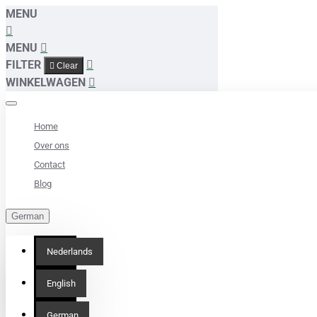
MENU
MENU
FILTER
Clear
WINKELWAGEN
Home
Over ons
Contact
Blog
German
Nederlands
English
German