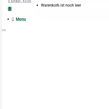
0 Artikel - €0,00
Warenkorb ist noch leer
Menu
Moxa
Acupunctuur naalden
Boeken
Cupping
TDP Lamp
Guasha produkten
Cosmetica