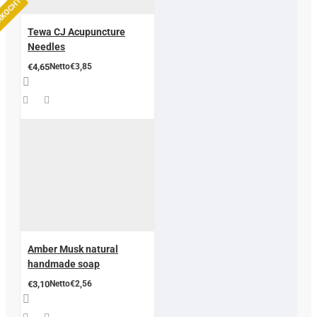
ERKOCHT
Tewa CJ Acupuncture
Needles
€4,65
Netto€3,85
Amber Musk natural
handmade soap
€3,10
Netto€2,56