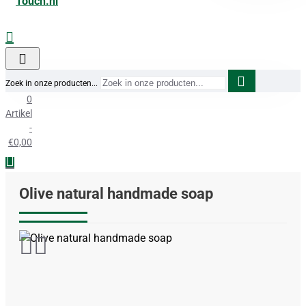
Zoek in onze producten...
0
Artikel
-
€0,00
Olive natural handmade soap