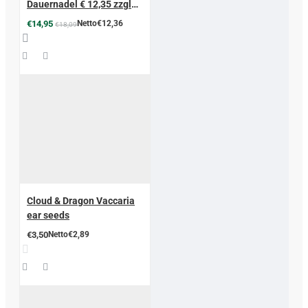
Dauernadel € 12,35 zzgl
MwSt
€14,95
Netto€12,36
€18,09
Cloud & Dragon Vaccaria
ear seeds
€3,50
Netto€2,89