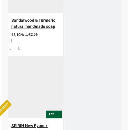
Sandalwood & Turmeric
natural handmade soap
€3,10
Netto€2,56
ERKOCHT
-17%
SEIRIN New Pyonex