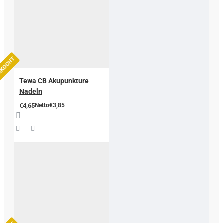
ERKOCHT
Tewa CB Akupunkture
Nadeln
€4,65
Netto€3,85