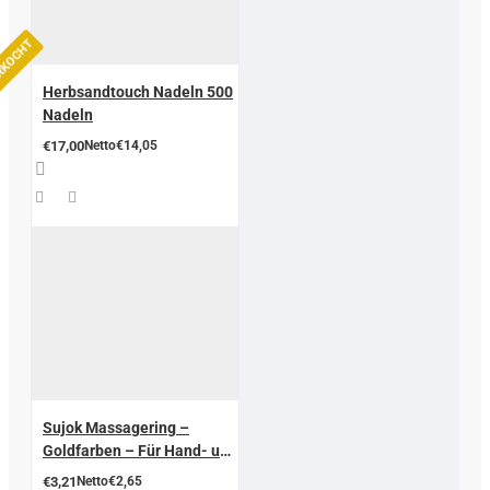
ERKOCHT
Herbsandtouch Nadeln 500
Nadeln
€17,00
Netto€14,05
Sujok Massagering –
Goldfarben – Für Hand- und
Fingertherapie 5 stuck
€3,21
Netto€2,65