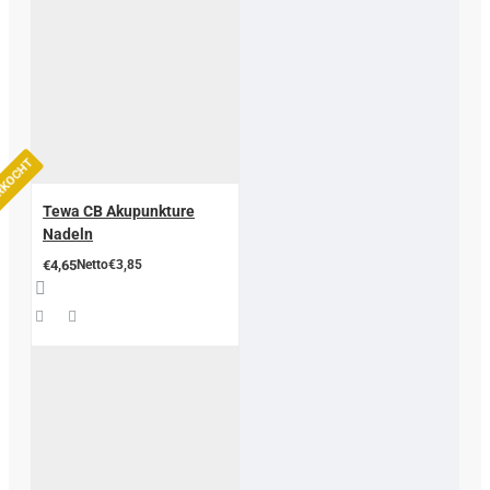
ERKOCHT
Tewa CB Akupunkture
Nadeln
€4,65
Netto€3,85