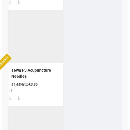
ERKOCHT
Tewa PJ Acupuncture
Needles
€4,65
Netto€3,85