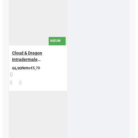
NIEUW
Cloud & Dragon
Intradermale
Akupunkturnadeln – 200
€6,90
Netto€5,70
stuck