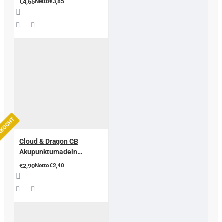
€4,65
Netto€3,85
ERKOCHT
Cloud & Dragon CB
Akupunkturnadeln
Beschichtet – Für
€2,90
Netto€2,40
Therapeuten