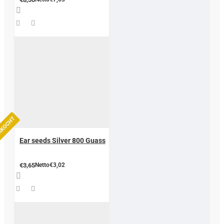
ERKOCHT
Ear seeds Silver 800 Guass
€3,65
Netto€3,02