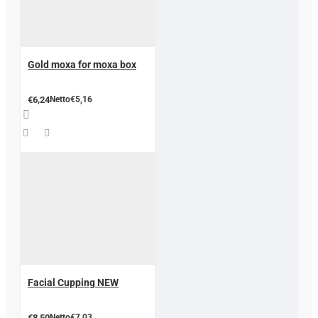
Gold moxa for moxa box
€6,24
Netto€5,16
Facial Cupping NEW
€8,50
Netto€7,03