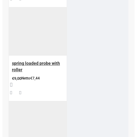
spring loaded probe with
roller
€9,00
Netto€7,44