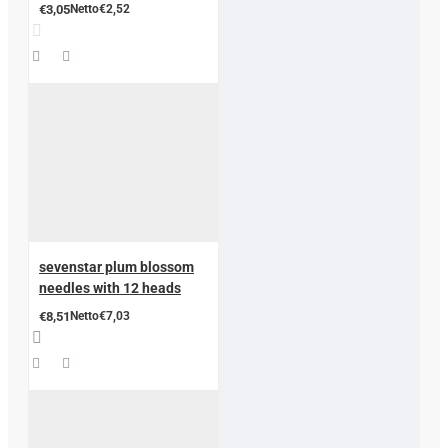
€3,05
Netto€2,52
sevenstar plum blossom
needles with 12 heads
€8,51
Netto€7,03