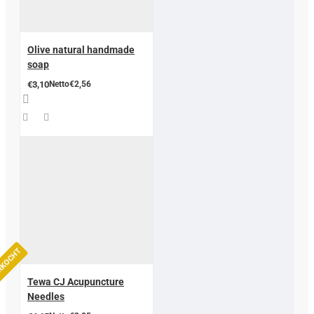
Olive natural handmade
soap
€3,10
Netto€2,56
ERKOCHT
Tewa CJ Acupuncture
Needles