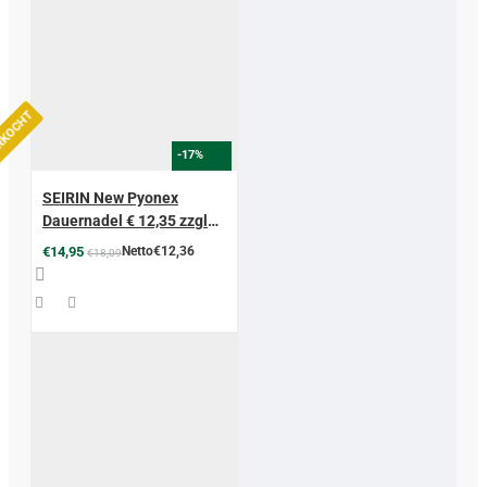
ERKOCHT
-17%
SEIRIN New Pyonex
Dauernadel € 12,35 zzgl
MwSt
€14,95
Netto€12,36
€18,09