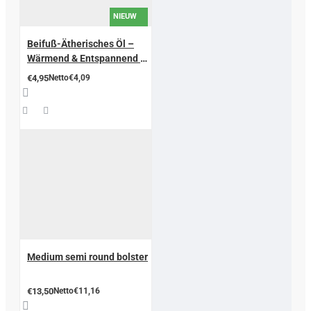
NIEUW
Beifuß-Ätherisches Öl –
Wärmend & Entspannend –
10 ml
€4,95
Netto€4,09
Medium semi round bolster
€13,50
Netto€11,16