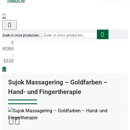
Zoek in onze producten...
0
Artikel
-
€0,00
Sujok Massagering – Goldfarben –
Hand- und Fingertherapie