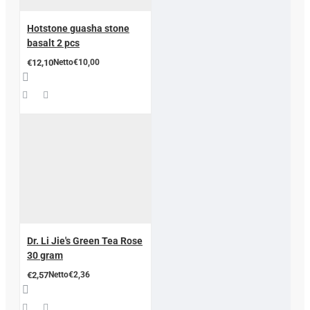
Hotstone guasha stone
basalt 2 pcs
€12,10
Netto€10,00
Dr. Li Jie's Green Tea Rose
30 gram
€2,57
Netto€2,36