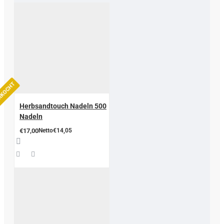
ERKOCHT
Herbsandtouch Nadeln 500
Nadeln
€17,00
Netto€14,05