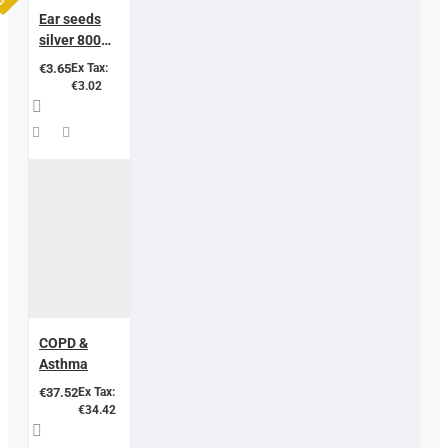
Ear seeds
silver 800
gauss
€3.65
Ex Tax:
€3.02
COPD &
Asthma
€37.52
Ex Tax:
€34.42