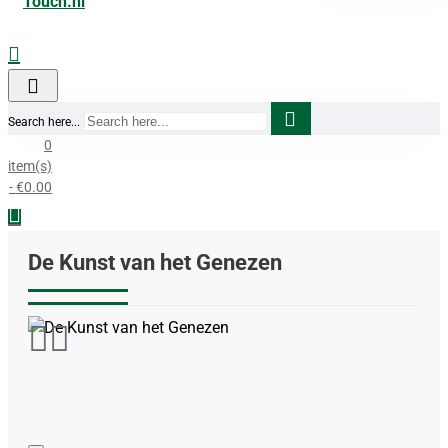
Search here...
0
item(s)
- €0.00
De Kunst van het Genezen