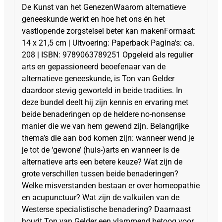
De Kunst van het GenezenWaarom alternatieve
geneeskunde werkt en hoe het ons én het
vastlopende zorgstelsel beter kan makenFormaat:
14 x 21,5 cm | Uitvoering: Paperback Pagina's: ca.
208 | ISBN: 9789063789251 Opgeleid als regulier
arts en gepassioneerd beoefenaar van de
alternatieve geneeskunde, is Ton van Gelder
daardoor stevig geworteld in beide tradities. In
deze bundel deelt hij zijn kennis en ervaring met
beide benaderingen op de heldere no-nonsense
manier die we van hem gewend zijn. Belangrijke
thema’s die aan bod komen zijn: wanneer wend je
je tot de ‘gewone’ (huis-)arts en wanneer is de
alternatieve arts een betere keuze? Wat zijn de
grote verschillen tussen beide benaderingen?
Welke misverstanden bestaan er over homeopathie
en acupunctuur? Wat zijn de valkuilen van de
Westerse specialistische benadering? Daarnaast
houdt Ton van Gelder een vlammend betoog voor