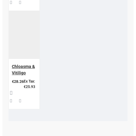
Chloasma &
Vitiligo
€28.26
Ex Tax:
€25.93