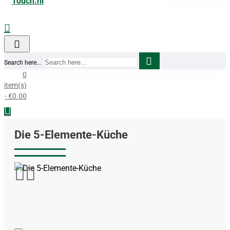
Search here...
0
item(s)
- €0.00
Die 5-Elemente-Küche