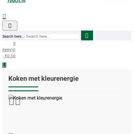
Search here...
0
item(s)
- €0.00
Koken met kleurenergie