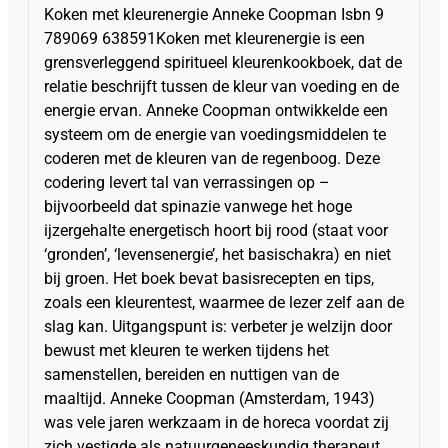
Koken met kleurenergie Anneke Coopman Isbn 9
789069 638591Koken met kleurenergie is een
grensverleggend spiritueel kleurenkookboek, dat de
relatie beschrijft tussen de kleur van voeding en de
energie ervan. Anneke Coopman ontwikkelde een
systeem om de energie van voedingsmiddelen te
coderen met de kleuren van de regenboog. Deze
codering levert tal van verrassingen op –
bijvoorbeeld dat spinazie vanwege het hoge
ijzergehalte energetisch hoort bij rood (staat voor
‘gronden’, ‘levensenergie’, het basischakra) en niet
bij groen. Het boek bevat basisrecepten en tips,
zoals een kleurentest, waarmee de lezer zelf aan de
slag kan. Uitgangspunt is: verbeter je welzijn door
bewust met kleuren te werken tijdens het
samenstellen, bereiden en nuttigen van de
maaltijd. Anneke Coopman (Amsterdam, 1943)
was vele jaren werkzaam in de horeca voordat zij
zich vestigde als natuurgeneeskundig therapeut.