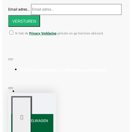
Email adres...
VERSTUREN
Ik heb de
Privacy Verklaring
gelezen en ga hiermee akkoord
© 2023 herbsandtouch.nl - Alle rechten voorbehouden
IN WINKELWAGEN