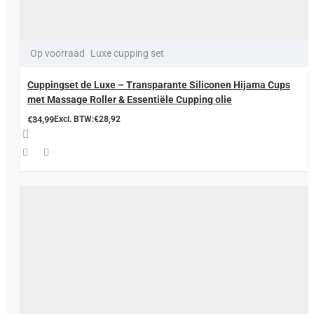
Op voorraad
Luxe cupping set
Cuppingset de Luxe – Transparante Siliconen Hijama Cups
met Massage Roller & Essentiële Cupping olie
€34,99
Excl. BTW:€28,92