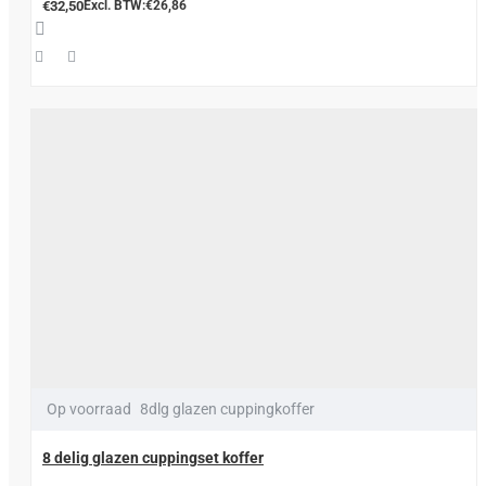
€32,50
Excl. BTW:€26,86
Op voorraad
8dlg glazen cuppingkoffer
8 delig glazen cuppingset koffer