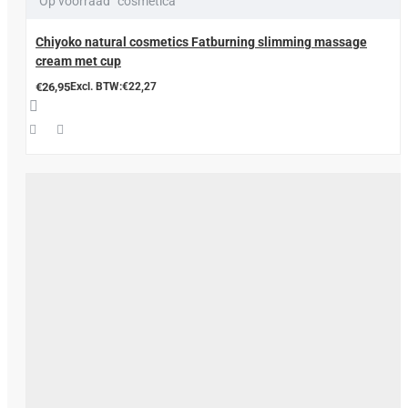
Op voorraad
cosmetica
Chiyoko natural cosmetics Fatburning slimming massage
cream met cup
€26,95
Excl. BTW:€22,27