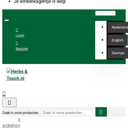
Je winkelwagentje is leeg!
Nederlands
Nederlan
Login
English
Register
German
Zoek in onze producten...
0
artikel(en)