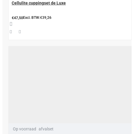
Cellulite cuppingset de Luxe
€47,50
Excl. BTW:€39,26
Op voorraad
afvalset