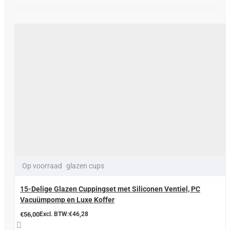
Op voorraad
glazen cups
15-Delige Glazen Cuppingset met Siliconen Ventiel, PC
Vacuümpomp en Luxe Koffer
€56,00
Excl. BTW:€46,28