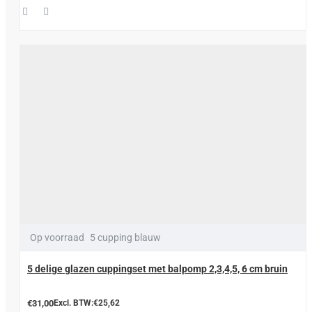
Op voorraad
5 cupping blauw
5 delige glazen cuppingset met balpomp 2,3,4,5, 6 cm bruin
€31,00
Excl. BTW:€25,62