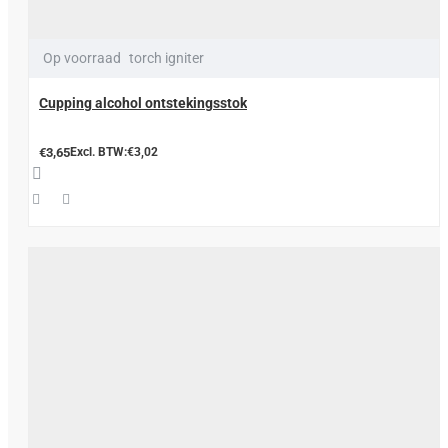
Op voorraad
torch igniter
Cupping alcohol ontstekingsstok
€3,65
Excl. BTW:€3,02