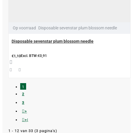
Op voorraad
Disposable sevenstar plum blossom needle
Disposable sevenstar plum blossom needle
€1,10
Excl. BTW:€0,91
1
2
3
>
>|
1 - 12 van 33 (3 pagina's)