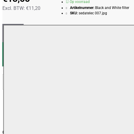
Op voorraad
Excl. BTW: €11,20
Artikelnummer:
Black and White filter
SKU:
sedatelec 007.jpg
IN WINKELWAGEN
VERLANGLIJSTJE
VERGELIJKEN
OMSCHRIJVING
REVIEWS
Geef een uitgebreide omschrijving van het product." id="input-