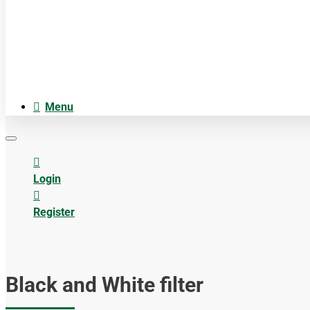
Cosmetica
Anatomiemodellen
Acupuncture accesoires
Menu
Login
Register
Black and White filter