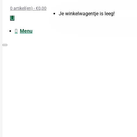
0 artikel(en) - €0,00
Je winkelwagentje is leeg!
Menu
Moxa
Acupunctuur naalden
Boeken
Cupping
TDP Lamp
Guasha produkten