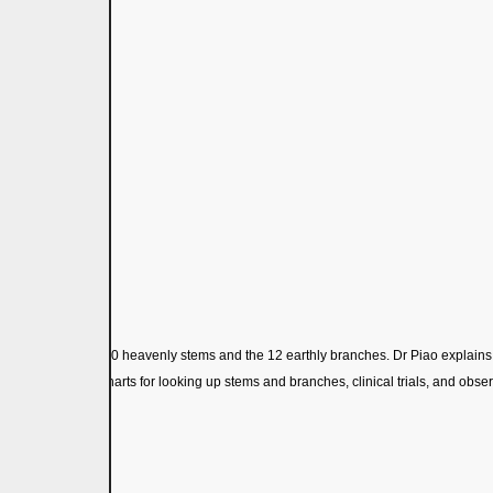
resented by the 10 heavenly stems and the 12 earthly branches. Dr Piao explains t
th convenient charts for looking up stems and branches, clinical trials, and observ
en.