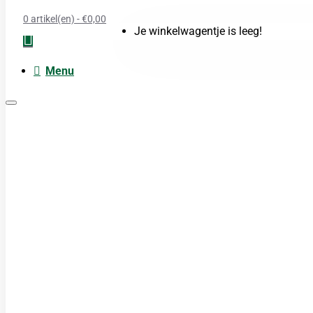
0 artikel(en) - €0,00
Je winkelwagentje is leeg!
Menu
Moxa
Acupunctuur naalden
Boeken
Cupping
TDP Lamp
Guasha produkten