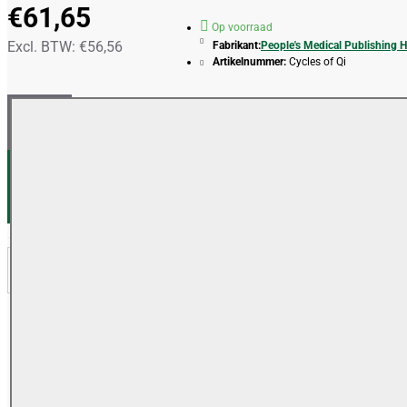
€61,65
Op voorraad
Excl. BTW: €56,56
Fabrikant:
People's Medical Publishing 
Artikelnummer:
Cycles of Qi
IN WINKELWAGEN
VERLANGLIJSTJE
VERGELIJKEN
OMSCHRIJVING
REVIEWS