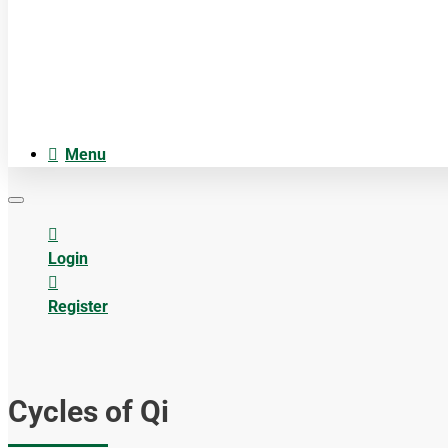
Cosmetica
Anatomiemodellen
Acupuncture accesoires
Menu
Login
Register
Cycles of Qi