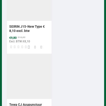
BEST VERKOCHT
-26%
SEIRIN J15-New Type €
8,10 excl. btw
€9,80
€13,30
Excl. BTW:€8,10
Tewa CJ Acupunctuur