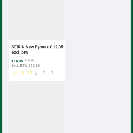
BEST VERKOCHT
-17%
SEIRIN New Pyonex € 12,35
excl. btw
€14,95
€18,09
Excl. BTW:€12,36