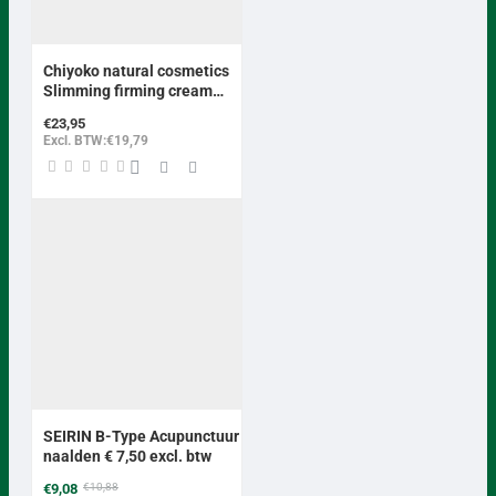
Chiyoko natural cosmetics
Slimming firming cream
abdomen met cup
€23,95
Excl. BTW:€19,79
BEST VERKOCHT
-17%
SEIRIN B-Type Acupunctuur
naalden € 7,50 excl. btw
€9,08
€10,88