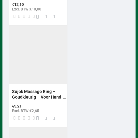
€12,10
Excl. BTW:€10,00
Sujok Massage Ring –
Goudkleurig – Voor Hand-
en Vingertherapie per 5
€3,21
stuks
Excl. BTW:€2,65