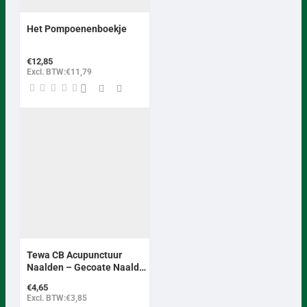
Het Pompoenenboekje
€12,85
Excl. BTW:€11,79
BEST VERKOCHT
Tewa CB Acupunctuur
Naalden – Gecoate Naald
met Koperen Handgreep
€4,65
(Zonder Geleidend Buisje)
Excl. BTW:€3,85