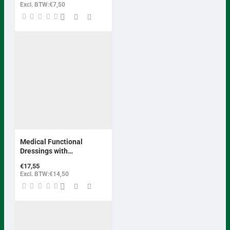
Excl. BTW:€7,50
Medical Functional
Dressings with
Recombinant Human
€17,55
Collagen Gel
Excl. BTW:€14,50