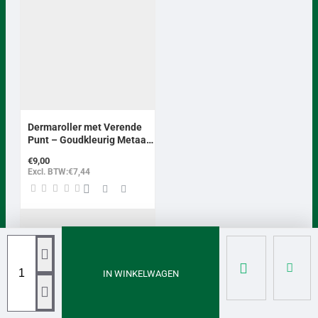
Dermaroller met Verende
Punt – Goudkleurig Metaal |
Reflexologie &
€9,00
Acupressuurstick
Excl. BTW:€7,44
IN WINKELWAGEN