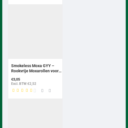
Smokeless Moxa GYY –
Rookvrije Moxarollen voor
Moxatherapie
€3,05
Excl. BTW:€2,52