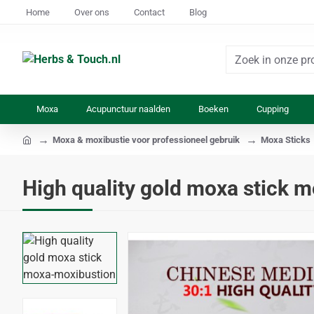
Home
Over ons
Contact
Blog
Zoek
in
onze
Moxa
Acupunctuur naalden
Boeken
Cupping
producten...
Moxa & moxibustie voor professioneel gebruik
Moxa Sticks
home
High quality gold moxa stick 