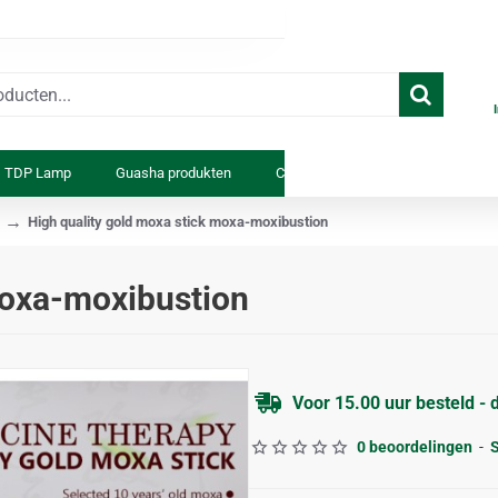
TDP Lamp
Guasha produkten
Cosmetica
Anatomiemodell
High quality gold moxa stick moxa-moxibustion
moxa-moxibustion
Voor 15.00 uur besteld - 
0 beoordelingen
-
S