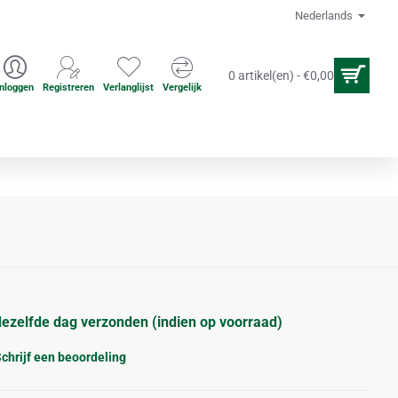
Nederlands
0 artikel(en) - €0,00
Inloggen
Registreren
Verlanglijst
Vergelijk
en
Acupuncture accesoires
dezelfde dag verzonden (indien op voorraad)
chrijf een beoordeling