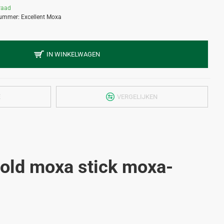
raad
nummer:
Excellent Moxa
IN WINKELWAGEN
E
VERGELIJKEN
gold moxa stick moxa-