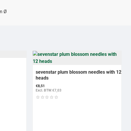
m Ø
sevenstar plum blossom needles with 12
heads
€8,51
Excl. BTW:€7,03