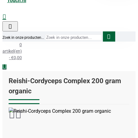
Zoek in onze producten...
0
artikel(en)
- €0,00
Reishi-Cordyceps Complex 200 gram
organic