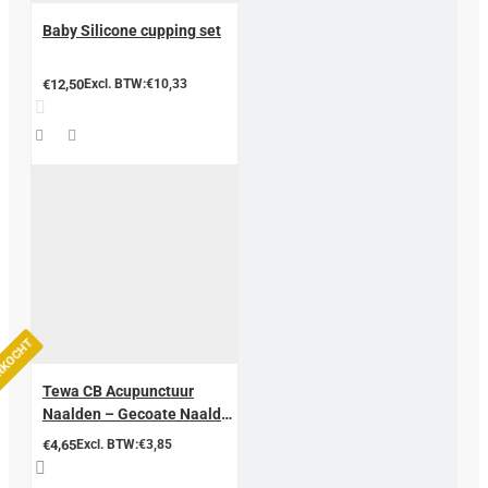
Baby Silicone cupping set
€12,50
Excl. BTW:€10,33
ERKOCHT
Tewa CB Acupunctuur
Naalden – Gecoate Naald
met Koperen Handgreep
€4,65
Excl. BTW:€3,85
(Zonder Geleidend Buisje)