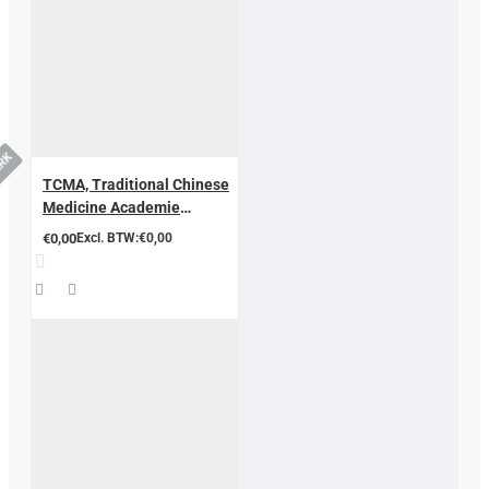
ERK
TCMA, Traditional Chinese
Medicine Academie
Nederland
€0,00
Excl. BTW:€0,00