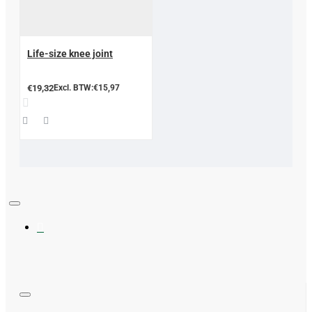
Life-size knee joint
€19,32
Excl. BTW:€15,97