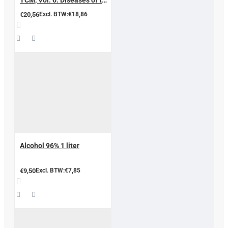
TCM, Vol. 6: Diseases of the
Urogenital System &
€20,56
Excl. BTW:€18,86
Proctology
Alcohol 96% 1 liter
€9,50
Excl. BTW:€7,85