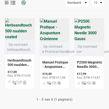
BEST VERKOCHT
Op voorraad
Op voorraad
Op voorraad
herbsandtouch
A Practical Handbook on Scalp Acupuncture
oor
Herbsandtouch
Manuel Pratique
P2500 Magnetic
500 naalden
- Acupunture
Needle 3000
coated
Crânienne
Gauss
€17,00
€19,49
€17,99
Excl. BTW:€14,05
Excl. BTW:€17,88
Excl. BTW:€14,87
1 - 3 van 3 (1 pagina's)