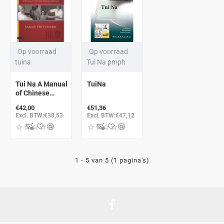
Op voorraad
Op voorraad
tuina
Tui Na pmph
Tui Na A Manual
TuiNa
of Chinese
Massage
€42,00
€51,36
Therapy
Excl. BTW:€38,53
Excl. BTW:€47,12
1 - 5 van 5 (1 pagina's)