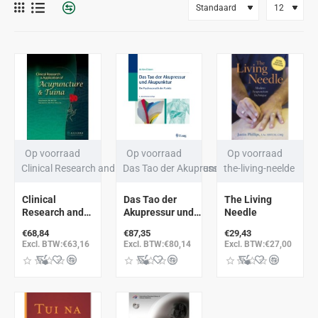
Op voorraad
Op voorraad
Op voorraad
Clinical Research and Application of Acupuncture & Tuina
Das Tao der Akupressur und Akupunktur
the-living-neelde
Clinical
Das Tao der
The Living
Research and
Akupressur und
Needle
Application of
Akupunktur
€68,84
€87,35
€29,43
Acupuncture &
Excl. BTW:€63,16
Excl. BTW:€80,14
Excl. BTW:€27,00
Tuina