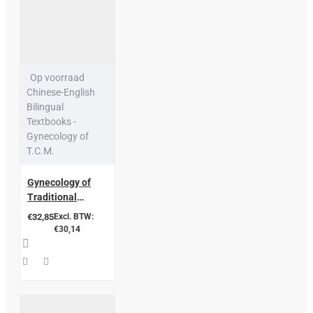
Op voorraad
Chinese-English
Bilingual
Textbooks -
Gynecology of
T.C.M.
Gynecology of
Traditional
Chinese Medicine:
€32,85
Excl. BTW:
Chinese-English
€30,14
Bilingual
Textbooks