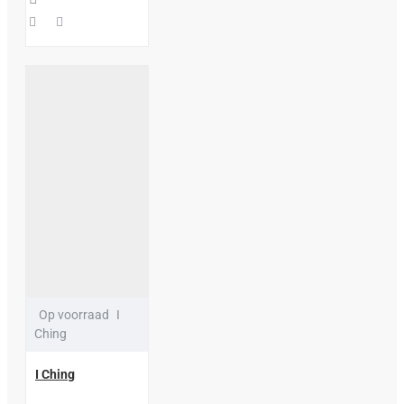
Op voorraad
I
Ching
I Ching