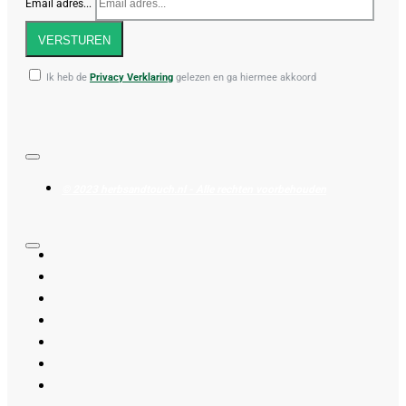
Email adres...
VERSTUREN
Ik heb de
Privacy Verklaring
gelezen en ga hiermee akkoord
© 2023 herbsandtouch.nl - Alle rechten voorbehouden