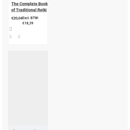
The Complete Book
of Traditional Reiki
€20,04
Excl. BTW:
€18,39