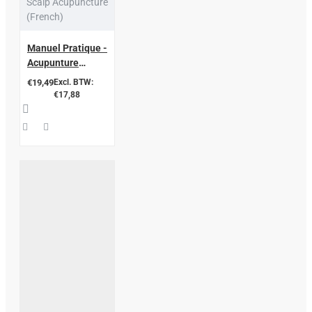
Scalp Acupuncture
(French)
Manuel Pratique -
Acupunture
Crânienne
€19,49
Excl. BTW:
€17,88