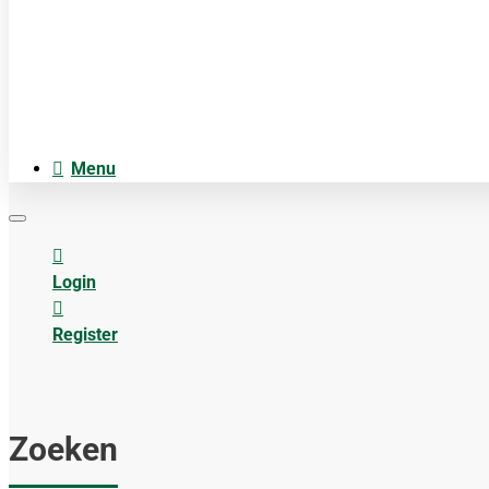
Cosmetica
Anatomiemodellen
Acupuncture accesoires
Menu
Login
Register
Zoeken