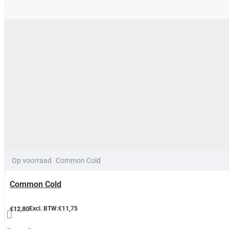
Op voorraad
Common Cold
Common Cold
€12,80
Excl. BTW:€11,75