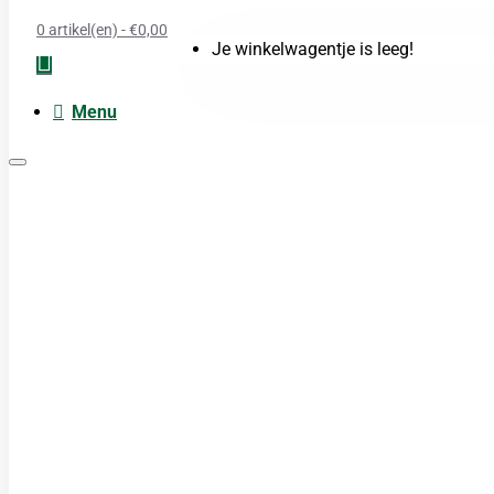
0 artikel(en) - €0,00
Je winkelwagentje is leeg!
Menu
Moxa
Acupunctuur naalden
Boeken
Cupping
TDP Lamp
Guasha produkten