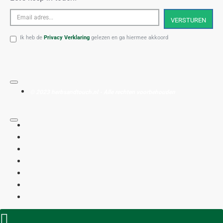
Email
VERSTUREN
adres...
Ik heb de
Privacy Verklaring
gelezen en ga hiermee akkoord
© 2023 herbsandtouch.nl - Alle rechten voorbehouden