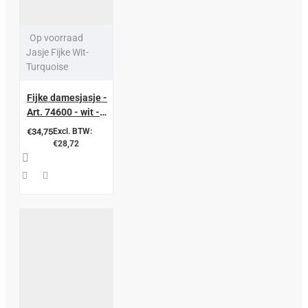
Op voorraad
Jasje Fijke Wit-
Turquoise
Fijke damesjasje -
Art. 74600 - wit -
turquoise
€34,75
Excl. BTW:
€28,72