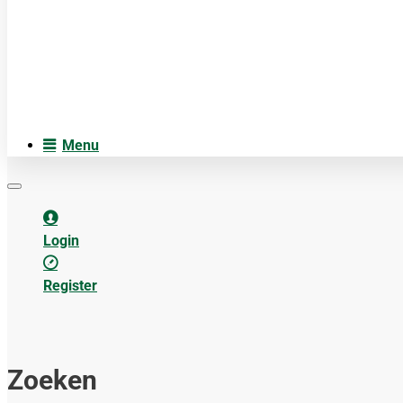
Cosmetica
Anatomiemodellen
Acupuncture accesoires
Menu
Login
Register
Zoeken