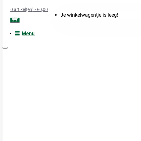
0 artikel(en) - €0,00
Je winkelwagentje is leeg!
Menu
Moxa
Acupunctuur naalden
Boeken
Cupping
TDP Lamp
Guasha produkten