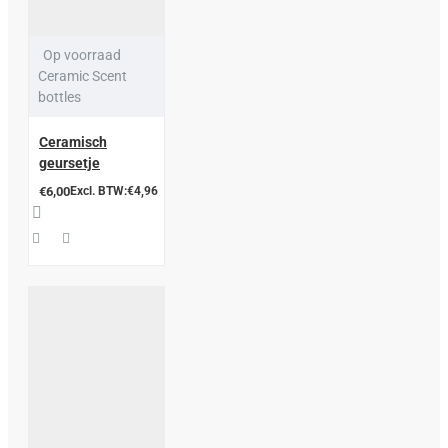
Op voorraad
Ceramic Scent
bottles
Ceramisch
geursetje
€6,00
Excl. BTW:€4,96