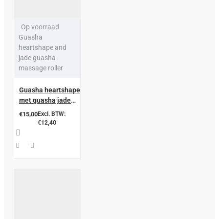
Op voorraad
Guasha
heartshape and
jade guasha
massage roller
Guasha heartshape
met guasha jade
massage roller in
€15,00
Excl. BTW:
een box
€12,40