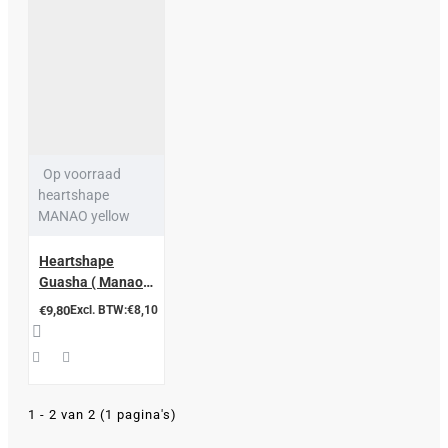
Op voorraad
heartshape
MANAO yellow
Heartshape
Guasha ( Manao
Tool Geel)
€9,80
Excl. BTW:€8,10
1 - 2 van 2 (1 pagina's)