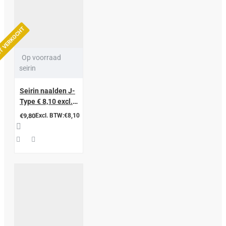
T VERKOCHT
Op voorraad
seirin
Seirin naalden J-
Type € 8,10 excl.
btw
€9,80
Excl. BTW:€8,10