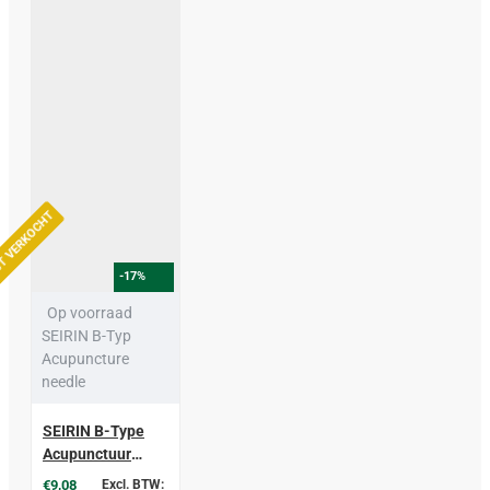
T VERKOCHT
-17%
Op voorraad
SEIRIN B-Typ
Acupuncture
needle
SEIRIN B-Type
Acupunctuur
naalden € 7,50
€9,08
Excl. BTW: