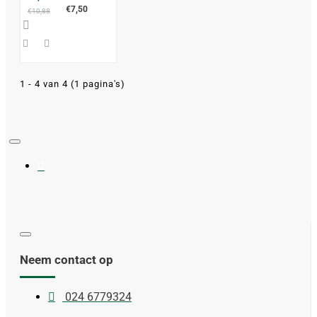
excl. btw
€7,50
€10,88
1 - 4 van 4 (1 pagina's)
Neem contact op
024 6779324