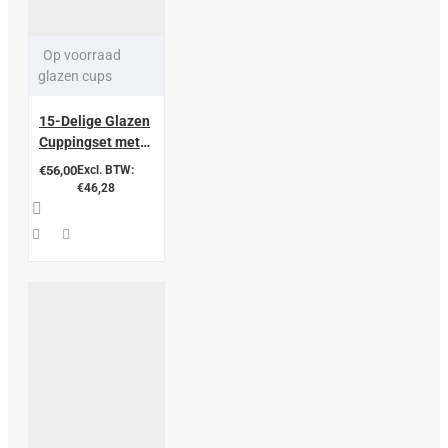
Op voorraad
glazen cups
15-Delige Glazen
Cuppingset met
Siliconen Ventiel,
€56,00
Excl. BTW:
PC Vacuümpomp
€46,28
en Luxe Koffer