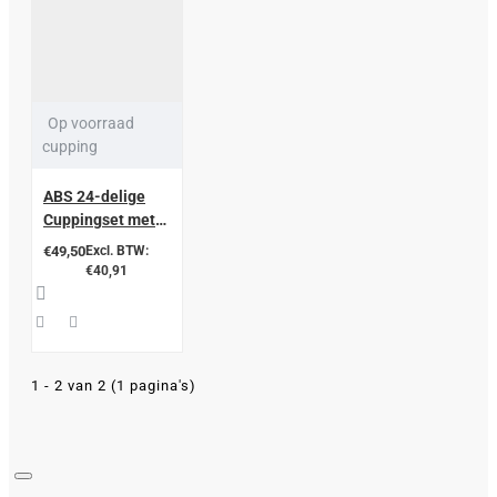
Op voorraad
cupping
ABS 24-delige
Cuppingset met
Pomp (zonder
€49,50
Excl. BTW:
Magnetische
€40,91
Kernen) – CE
Goedgekeurd –
Aluminium Koffer
1 - 2 van 2 (1 pagina's)