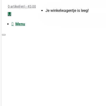
0 artikel(en) - €0,00
Je winkelwagentje is leeg!
Menu
Moxa
Acupunctuur naalden
Boeken
Cupping
TDP Lamp
Guasha produkten