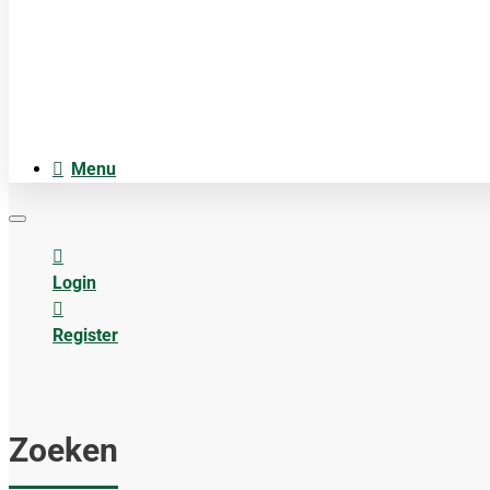
Cosmetica
Anatomiemodellen
Acupuncture accesoires
Menu
Login
Register
Zoeken