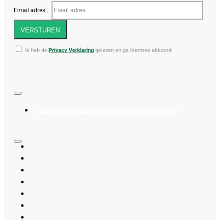
Email adres...
VERSTUREN
Ik heb de
Privacy Verklaring
gelezen en ga hiermee akkoord
© 2023 herbsandtouch.nl - Alle rechten voorbehouden