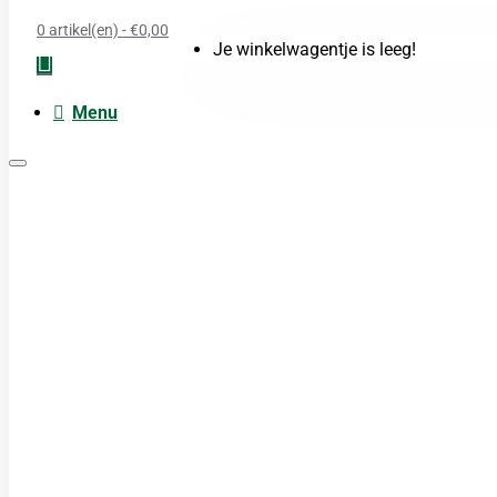
0 artikel(en) - €0,00
Je winkelwagentje is leeg!
Menu
Moxa
Acupunctuur naalden
Boeken
Cupping
TDP Lamp
Guasha produkten