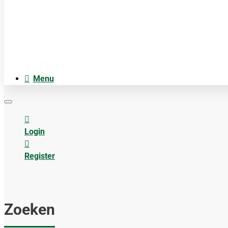
Cosmetica
Anatomiemodellen
Acupuncture accesoires
Menu
Login
Register
Zoeken