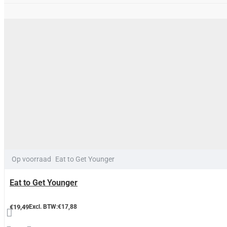
Op voorraad
Eat to Get Younger
Eat to Get Younger
€19,49
Excl. BTW:€17,88