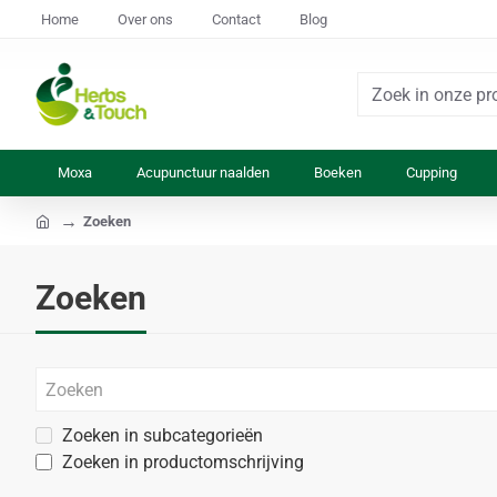
Home
Over ons
Contact
Blog
Zoek
in
onze
Moxa
Acupunctuur naalden
Boeken
Cupping
producten...
Zoeken
home
Zoeken
Zoeken in subcategorieën
Zoeken in productomschrijving