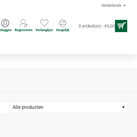
Nederlands
0 artikel(en) - €0,00
Inloggen
Registreren
Verlanglijst
Vergelijk
en
Acupuncture accesoires