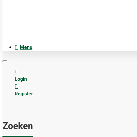
Cosmetica
Anatomiemodellen
Acupuncture accesoires
Menu
Login
Register
Zoeken