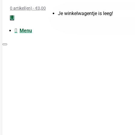
0 artikel(en) - €0,00
Je winkelwagentje is leeg!
Menu
Moxa
Acupunctuur naalden
Boeken
Cupping
TDP Lamp
Guasha produkten