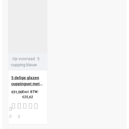
Op voorraad
5
cupping blauw
5 delige glazen
cuppingset met
balpomp 2,3,4,5, 6
€31,00
Excl. BTW:
cm bruin
€25,62