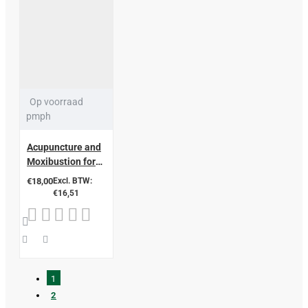
Op voorraad
pmph
Acupuncture and
Moxibustion for
Beauty and Skin
€18,00
Excl. BTW:
Care (Clinical
€16,51
Practice of
Acupuncture and
Moxibustion
Series) (1st
Edition)
1
2