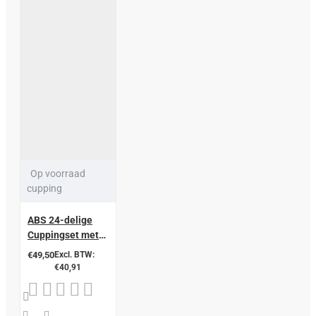
Op voorraad
cupping
ABS 24-delige
Cuppingset met
Pomp (zonder
€49,50
Excl. BTW:
Magnetische
€40,91
Kernen) – CE
Goedgekeurd –
Aluminium Koffer