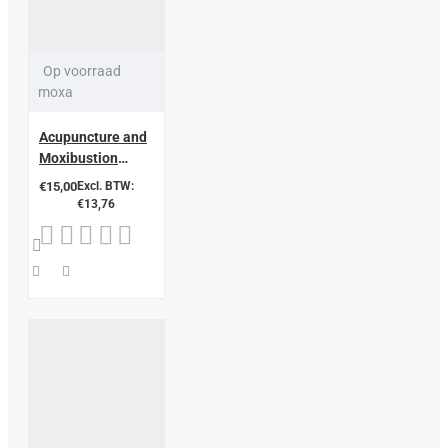
Op voorraad
moxa
Acupuncture and
Moxibustion
Practical Chinese
€15,00
Excl. BTW:
Traditional
€13,76
Medicine and
Pharmacology