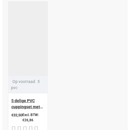
Op voorraad
5
pvc
5 delige PVC
cuppingset met
balpomp 2,8-3,6-
€32,50
Excl. BTW:
4,6-5,8-6,8 cm
€26,86