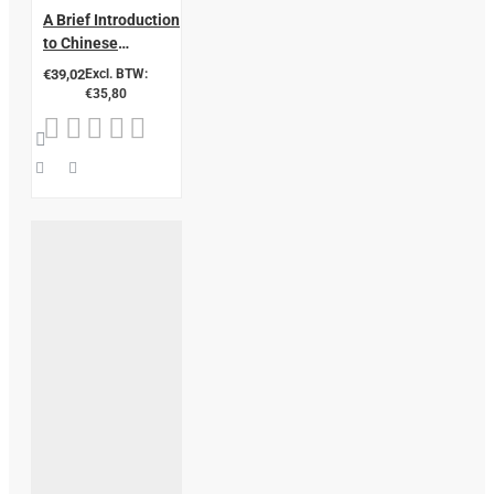
A Brief Introduction
to Chinese
Medicine for
€39,02
Excl. BTW:
Medical
€35,80
Practitioners