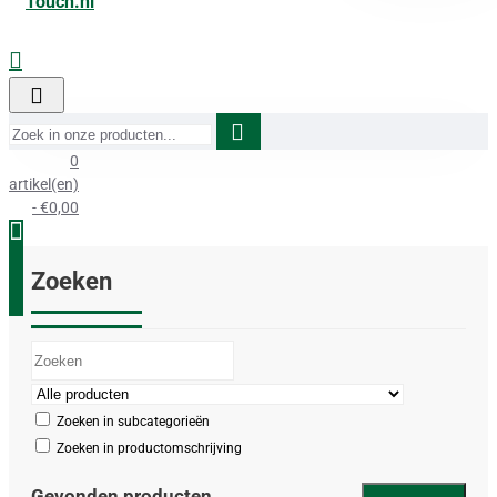
Zoek
in
0
onze
producten...
artikel(en)
- €0,00
Zoeken
Zoeken in subcategorieën
Zoeken in productomschrijving
Gevonden producten