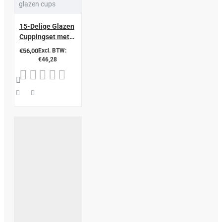
glazen cups
15-Delige Glazen
Cuppingset met
Siliconen Ventiel,
€56,00
Excl. BTW:
PC Vacuümpomp
€46,28
en Luxe Koffer