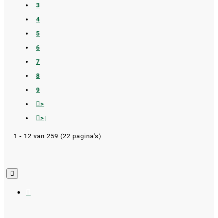
3
4
5
6
7
8
9
>
>|
1 - 12 van 259 (22 pagina's)