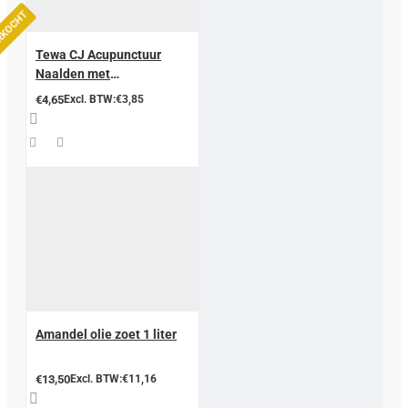
ERKOCHT
Tewa CJ Acupunctuur
Naalden met
geleidingsbuisje
€4,65
Excl. BTW:€3,85
Amandel olie zoet 1 liter
€13,50
Excl. BTW:€11,16