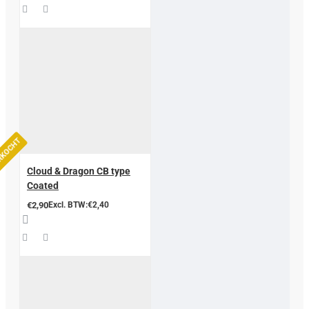
ERKOCHT
Cloud & Dragon CB type
Coated
€2,90
Excl. BTW:€2,40