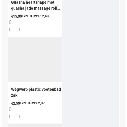
Guasha heartshape met
guasha jade massage roller
in een box
€15,00
Excl. BTW:€12,40
Wegwerp plastic voetenbad
zak
€2,50
Excl. BTW:€2,07