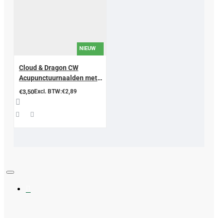
NIEUW
Cloud & Dragon CW
Acupunctuurnaalden met
geleidebuisje – koperen
€3,50
Excl. BTW:€2,89
spiraalgreep |
gesiliconiseerd zonder
coating