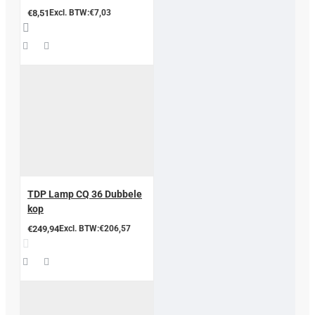
€8,51
Excl. BTW:€7,03
TDP Lamp CQ 36 Dubbele
kop
€249,94
Excl. BTW:€206,57