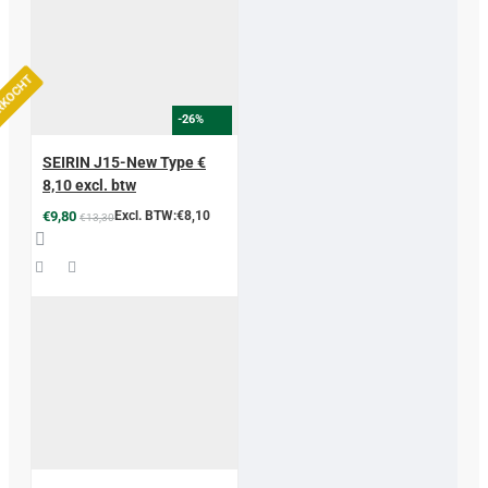
ERKOCHT
-26%
SEIRIN J15-New Type €
8,10 excl. btw
€9,80
Excl. BTW:€8,10
€13,30