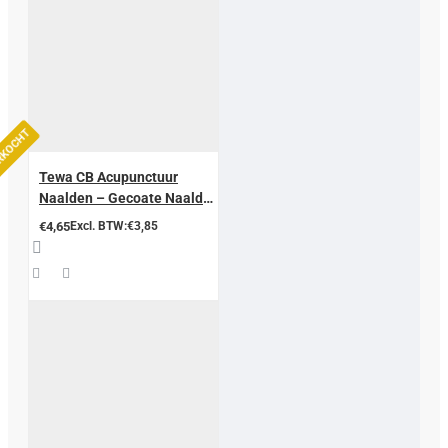
ERKOCHT
Tewa CB Acupunctuur
Naalden – Gecoate Naald
met Koperen Handgreep
€4,65
Excl. BTW:€3,85
(Zonder Geleidend Buisje)