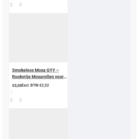
Smokeless Moxa GYY –
Rookvrije Moxarollen voor
Moxatherapie
€3,05
Excl. BTW:€2,52