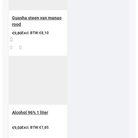
Guasha steen van manao
rood
€9,80
Excl. BTW:€8,10
Alcohol 96% 1 liter
€9,50
Excl. BTW:€7,85