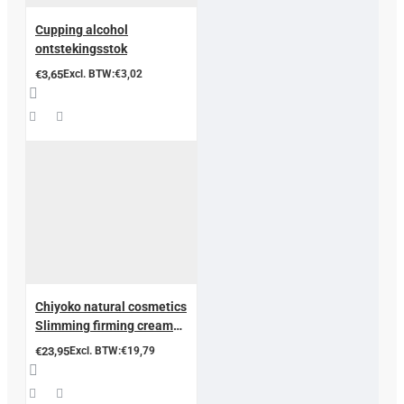
Cupping alcohol
ontstekingsstok
€3,65
Excl. BTW:€3,02
Chiyoko natural cosmetics
Slimming firming cream
abdomen met cup
€23,95
Excl. BTW:€19,79