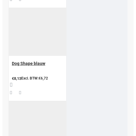
Dog Shape blauw
€8,13
Excl. BTW:€6,72