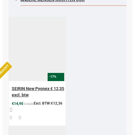
ERKOCHT
-17%
SEIRIN New Pyonex € 12,35
excl. btw
€14,95
Excl. BTW:€12,36
€18,09