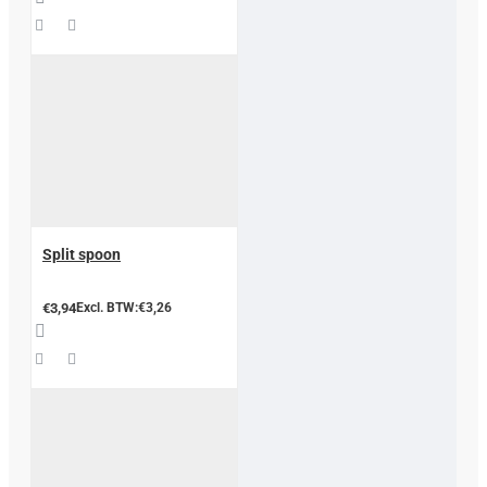
Split spoon
€3,94
Excl. BTW:€3,26