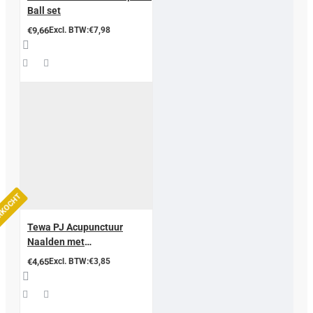
Ball set
€9,66
Excl. BTW:€7,98
ERKOCHT
Tewa PJ Acupunctuur
Naalden met
geleidingsbuisje
€4,65
Excl. BTW:€3,85