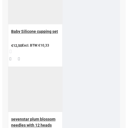
Baby Silicone cupping set
€12,50
Excl. BTW:€10,33
sevenstar plum blossom
needles with 12 heads