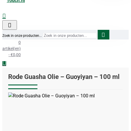
Zoek in onze producten...
0
artikel(en)
- €0,00
Rode Guasha Olie – Guoyiyan – 100 ml