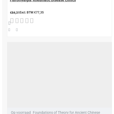
Fibromyalgia, Rheumatic Disease Clinics
€84,31
Excl. BTW:€77,35
Op voorraad
Foundations of Theory for Ancient Chinese