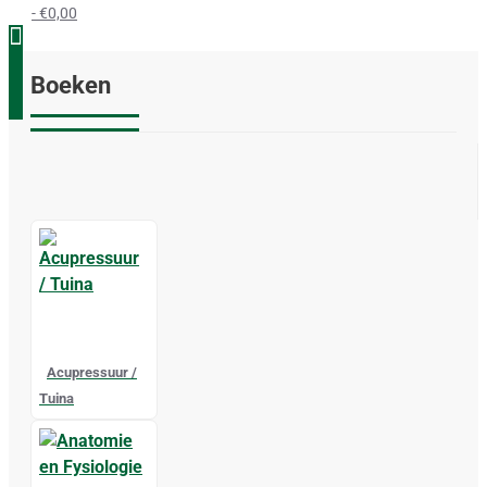
- €0,00
Boeken
Acupressuur /
Tuina