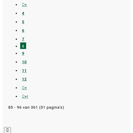
<
4
5
6
7
8
9
10
11
12
>
>|
85 - 96 van 361 (31 pagina's)