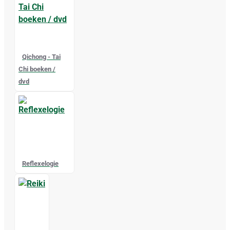
Qichong - Tai
Chi boeken /
dvd
Reflexelogie