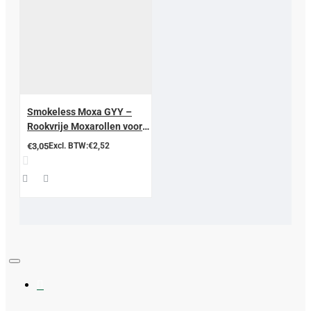
Smokeless Moxa GYY –
Rookvrije Moxarollen voor
Moxatherapie
€3,05
Excl. BTW:€2,52