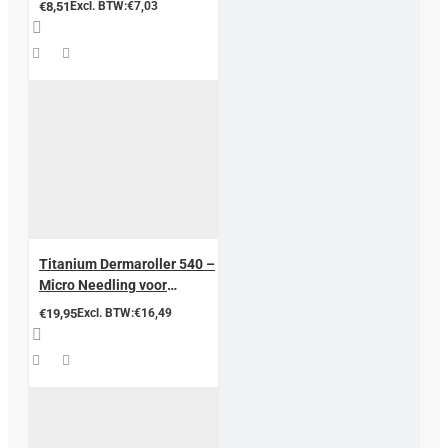
€8,51
Excl. BTW:€7,03
Titanium Dermaroller 540 –
Micro Needling voor
Huidverjonging
€19,95
Excl. BTW:€16,49