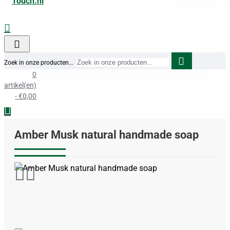
Zoek in onze producten...
0
artikel(en)
- €0,00
Amber Musk natural handmade soap