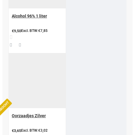
Alcohol 96% 1 liter
€9,50
Excl. BTW:€7,85
ERKOCHT
Oorzaadjes Zilver
€3,65
Excl. BTW:€3,02