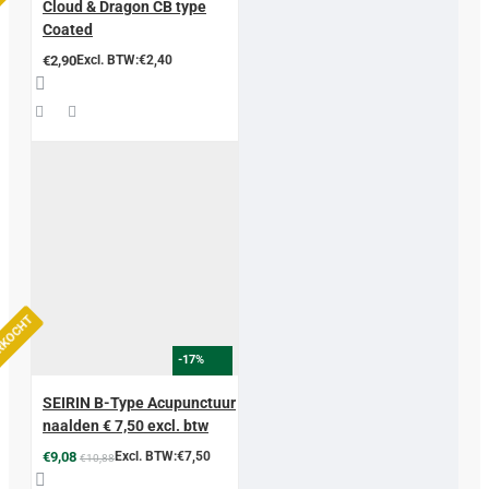
Cloud & Dragon CB type
Coated
€2,90
Excl. BTW:€2,40
ERKOCHT
-17%
SEIRIN B-Type Acupunctuur
naalden € 7,50 excl. btw
€9,08
Excl. BTW:€7,50
€10,88