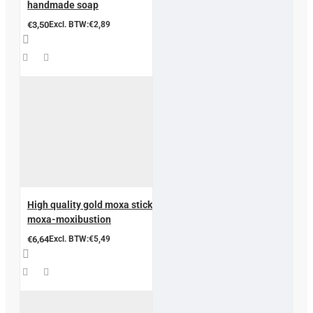
handmade soap
€3,50
Excl. BTW:€2,89
High quality gold moxa stick
moxa-moxibustion
€6,64
Excl. BTW:€5,49