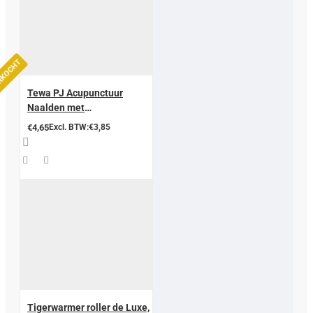
ERKOCHT
Tewa PJ Acupunctuur
Naalden met
geleidingsbuisje
€4,65
Excl. BTW:€3,85
Tigerwarmer roller de Luxe,