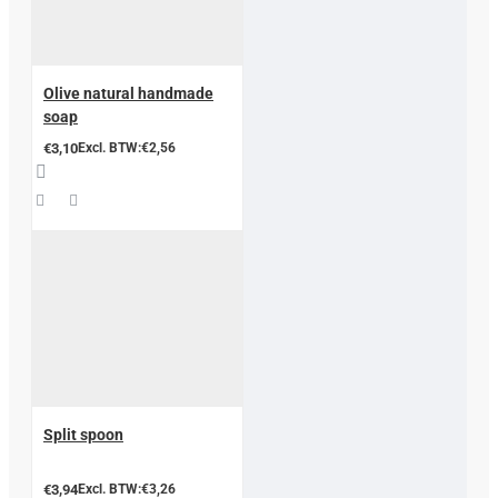
Olive natural handmade
soap
€3,10
Excl. BTW:€2,56
Split spoon
€3,94
Excl. BTW:€3,26