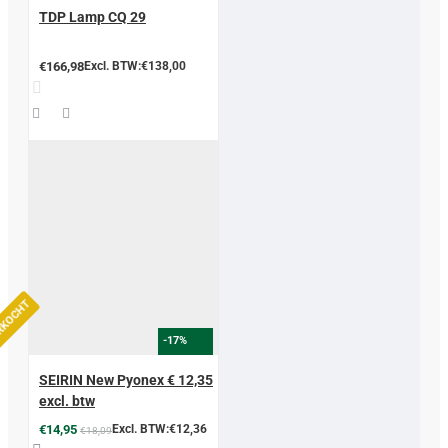
TDP Lamp CQ 29
€166,98
Excl. BTW:€138,00
ERKOCHT
-17%
SEIRIN New Pyonex € 12,35
excl. btw
€14,95
Excl. BTW:€12,36
€18,09