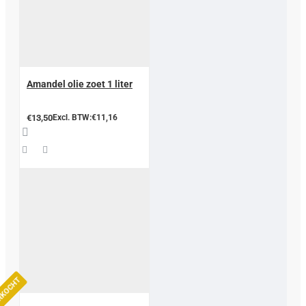
Amandel olie zoet 1 liter
€13,50
Excl. BTW:€11,16
ERKOCHT