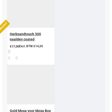
ERKOCHT
Herbsandtouch 500
naalden coated
€17,00
Excl. BTW:€14,05
Gold Moxa voor Moxa Box