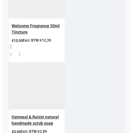
Welcome Fragrance 50ml
Tincture
€13,50
Excl. BTW:€12,39
Oatmeal & Raisin natural
handmade scrub soap
€3,50
Excl. BTW:€2,89