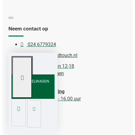
Neem contact op
024 6779324
info@herbsandtouch.nl
Wilhelminalaan 12-18
6641 DG, Beuningen
IN WINKELWAGEN
Support en Levering
Ma. t/m vr. 10.00 - 16.00 uur
Extra