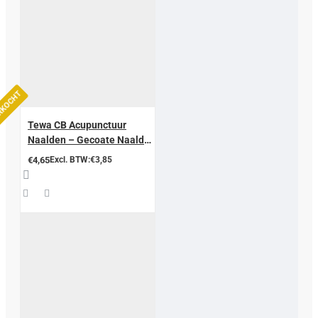
ERKOCHT
Tewa CB Acupunctuur
Naalden – Gecoate Naald
met Koperen Handgreep
€4,65
Excl. BTW:€3,85
(Zonder Geleidend Buisje)