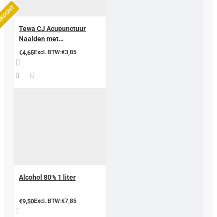
ERKOCHT
Tewa CJ Acupunctuur
Naalden met
geleidingsbuisje
€4,65
Excl. BTW:€3,85
Alcohol 80% 1 liter
€9,50
Excl. BTW:€7,85